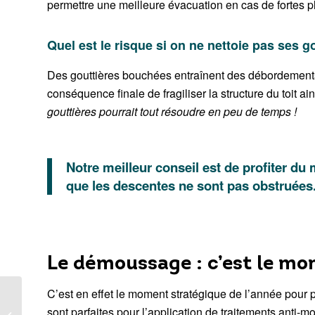
permettre une meilleure évacuation en cas de fortes p
Quel est le risque si on ne nettoie pas ses g
Des gouttières bouchées entraînent des débordements qui
conséquence finale de fragiliser la structure du toit a
gouttières pourrait tout résoudre en peu de temps !
Notre meilleur conseil est de profiter du 
que les descentes ne sont pas obstruées
Le démoussage : c’est le mom
C’est en effet le moment stratégique de l’année pour p
Infiltration d’eau & fuite
sont parfaites pour l’application de traitements anti-m
de toiture : le guide