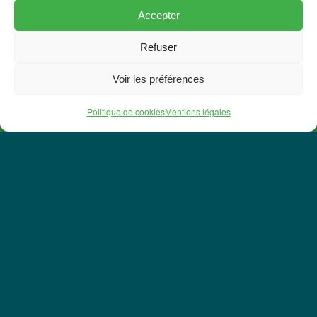
Accepter
Refuser
Voir les préférences
02 28 24 70 28
Politique de cookies
Mentions légales
Nos prestations couverture de
toit