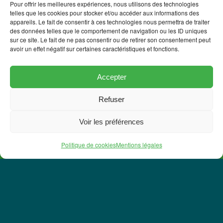
Pour offrir les meilleures expériences, nous utilisons des technologies
Horaires d’ouverture
telles que les cookies pour stocker et/ou accéder aux informations des
appareils. Le fait de consentir à ces technologies nous permettra de traiter
Du lundi au vendredi
des données telles que le comportement de navigation ou les ID uniques
sur ce site. Le fait de ne pas consentir ou de retirer son consentement peut
de 8h à 18h
avoir un effet négatif sur certaines caractéristiques et fonctions.
Accepter
Refuser
Nos zones d’intervention
Voir les préférences
02 28 24 70 28
Politique de cookies
Mentions légales