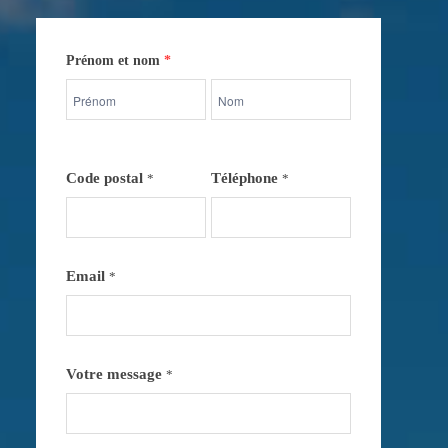
Contactez-
Prénom et nom
*
nous
Prénom
Prénom
et
et
nom
nom
Code postal
Téléphone
*
*
Email
*
Votre message
*