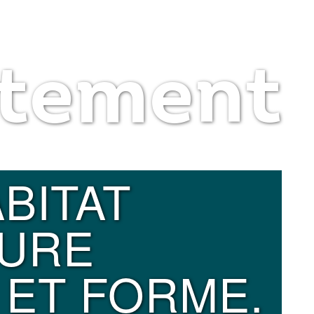
tement
BITAT
URE
ET FORME.