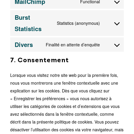
MailChimp
Functional
service
Consent
facebook
to
Burst
service
Statistics (anonymous)
Consent
Statistics
mailchimp
to
service
Divers
Finalité en attente d’enquête
Consent
burst-
to
statistics
7. Consentement
service
divers
Lorsque vous visitez notre site web pour la première fois,
nous vous montrerons une fenêtre contextuelle avec une
explication sur les cookies. Dès que vous cliquez sur
« Enregistrer les préférences » vous nous autorisez à
utiliser les catégories de cookies et d’extensions que vous
avez sélectionnés dans la fenêtre contextuelle, comme
décrit dans la présente politique de cookies. Vous pouvez
désactiver l’utilisation des cookies via votre navigateur, mais