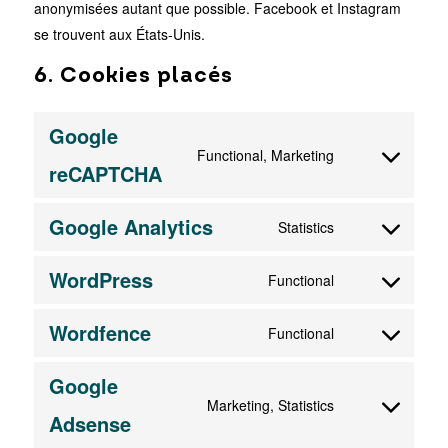
anonymisées autant que possible. Facebook et Instagram
se trouvent aux États-Unis.
6. Cookies placés
Google
Functional, Marketing
Consent
reCAPTCHA
to
service
Google Analytics
Statistics
Consent
google-
to
recaptcha
WordPress
Functional
service
Consent
google-
to
Wordfence
Functional
analytics
service
Consent
wordpress
to
Google
service
Marketing, Statistics
Consent
Adsense
wordfence
to