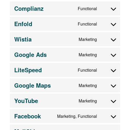
service
Complianz
Functional
Consent
google-
to
adsense
Enfold
Functional
service
Consent
complianz
to
Wistia
Marketing
service
Consent
enfold
to
Google Ads
Marketing
service
Consent
wistia
to
LiteSpeed
Functional
service
Consent
google-
to
Google Maps
Marketing
ads
service
Consent
litespeed
to
YouTube
Marketing
service
Consent
google-
to
Facebook
Marketing, Functional
maps
service
Consent
youtube
to