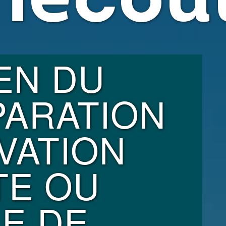
hecou
EN DU
PARATION
VATION
TE OU
LE DE