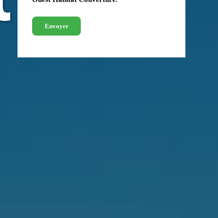
l
Envoyer