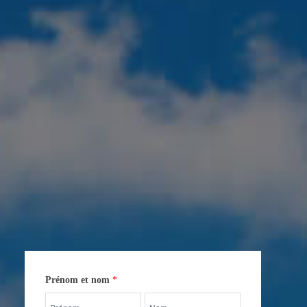
Contactez-
Prénom et nom
*
nous
Prénom
Prénom