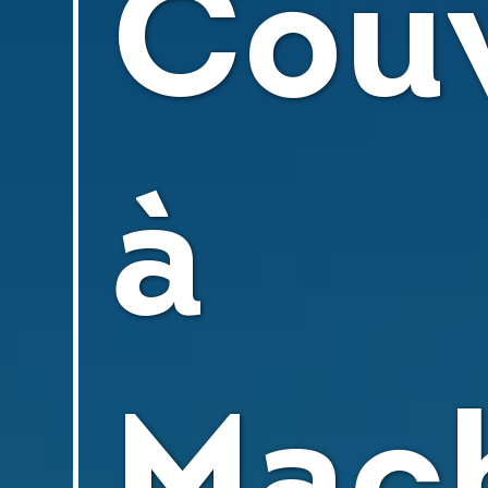
Cou
à