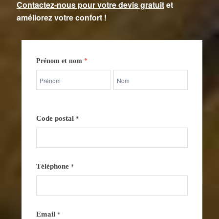
Contactez-nous pour votre devis gratuit
et
améliorez votre confort !
Contactez-
Prénom et nom
*
nous
Prénom
Prénom
et
et
nom
nom
Code postal
*
Téléphone
*
Email
*